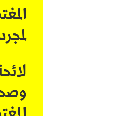
المغ
لمجرد
لائحة
وصحا
المغ