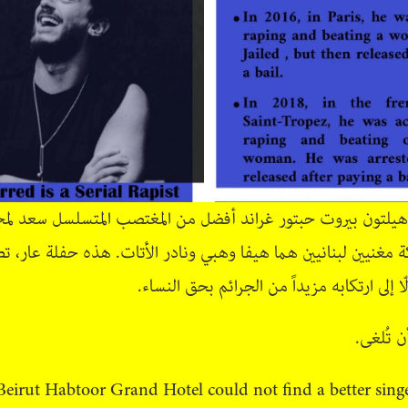
 هيلتون بيروت حبتور غراند أفضل من المغتصب المتسلسل سعد لمجر
ركة مغنيين لبنانيين هما هيفا وهبي ونادر الأتات. هذه حفلة عار، 
ّا إلى ارتكابه مزيداً من الجرائم بحق النساء.
 تُلغى.
Beirut Habtoor Grand Hotel could not find a better singe