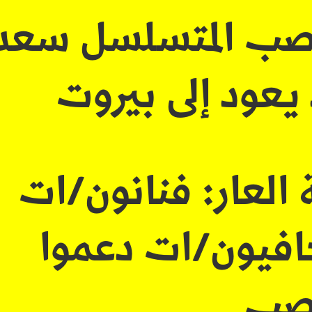
تصب المتسلسل سعد
 يعود إلى بيروت
 العار: فنانون/ات
فيون/ات دعموا
تصب