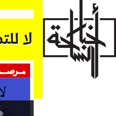
Skip
to
main
content
لا للت