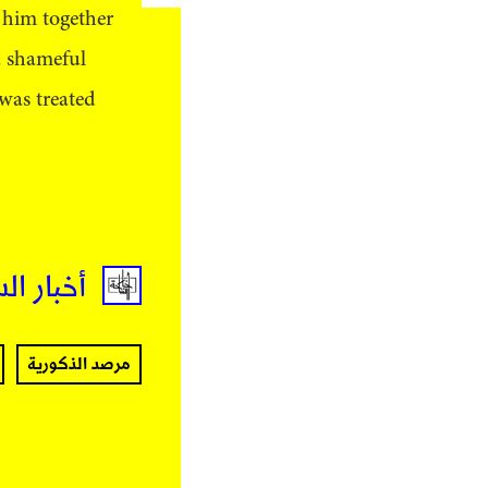
g him together
a shameful
 was treated
أخبار ال
مرصد الذكورية