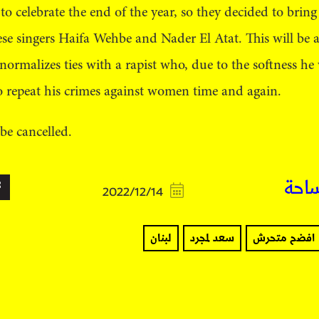
o celebrate the end of the year, so they decided to brin
se singers Haifa Wehbe and Nader El Atat. This will be 
 normalizes ties with a rapist who, due to the softness he
o repeat his crimes against women time and again.
be cancelled.
ساحة
2022/12/14
افضح متحرش
سعد لمجرد
لبنان