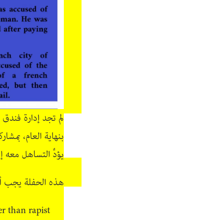
لم تجد إدارة فندق
بنهاية العام، بمشا
يؤدِّ التساهل معه إل
هذه الحفلة يجب أن
r than rapist