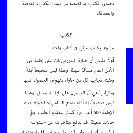
يحتوي الكتاب بما تضمنه من بنود: الكذب، الفوقية
والحماقة.
الكذب
مولوي يكذب مرتين في كتاب واحد.
أولاً، يدّعي أن حيازة السوريين/ات على إقامة من
الأمن العام مسألة سهلة، وهذا ليس صحيحاً أبداً،
وتثبته تجارب كل من حاول منهم/ن الحصول عليها.
وثانياً، يدّعي أن الحصول على الإقامة مجاني. وهذا
ليس صحيحاً، إذ أقله يدفع الساعي/ة لحيازة هذه
الإقامة 600 ألف ليرة كبدل لتقديم الطلب. وفي
حالات معينة، قد يدفع متأخرات عن «سنوات
الكسر»، أي السنوات التي تلت حيازته إقامة منتهية