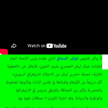
لا يمكن تلخيص
المؤتمر الصحافي
الذي عقده رئيس الاتحاد العام
لنقابات عمال لبنان العنصري مارون الخولي، للإعلان عن «الخطوة
الثانية» لحملة «تحرير لبنان من الاحتلال الديمغرافي السوري».
كان مزيجاً من الأوهام والمبالغة في تقدير الذات وتأثيرها، المخلوط
بالعنصرية وكثير من الحماقة، والمرفق بدروس في الديمغرافيا
والوطنية والسيادة. وقد اخترنا لكم/ن 3 حماقات تفوه بها.