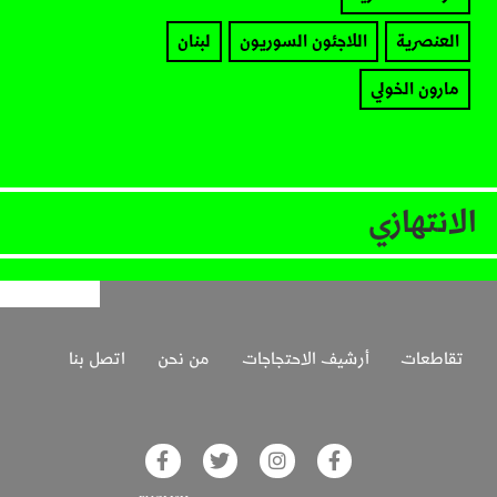
العنصرية
اللاجئون السوريون
لبنان
مارون الخولي
الانتهازي
تقاطعات
أرشيف الاحتجاجات
من نحن
اتصل بنا
glish on Facebook
Akhbar Alsaha on Twitter
Akhbar Alsaha on Instagram
Akhbar Alsaha on Facebook