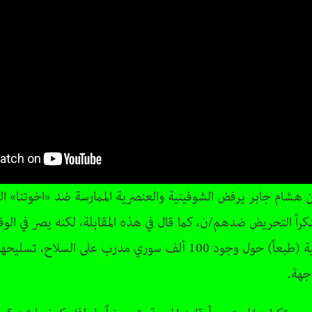
ن هشام جابر يرفض الشوفينية والعنصرية الممارسة ضد «اخوتنا» ال
راً التحريض ضدهم/ن، كما قال في هذه المقابلة، لكنه يصر في ال
نظريته غير المؤمراتية (طبعاً) حول وجود 100 ألف سوري مدرب على السل
جهة.