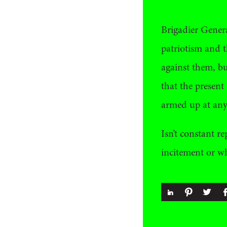
Brigadier Genera
patriotism and t
against them, bu
that the presen
armed up at an
Isn’t constant r
incitement or w