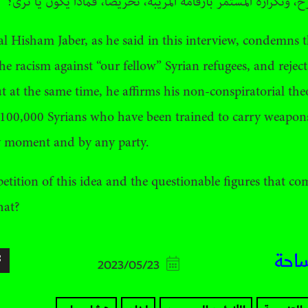
ح، وتكراره المستمر بأرقامه المريبة، تحريضاً، فماذا يكون يا ترى؟
l Hisham Jaber, as he said in this interview, condemns t
he racism against “our fellow” Syrian refugees, and rejec
t at the same time, he affirms his non-conspiratorial the
t 100,000 Syrians who have been trained to carry weapon
y moment and by any party.
epetition of this idea and the questionable figures that c
hat?
ساحة
2023/05/23