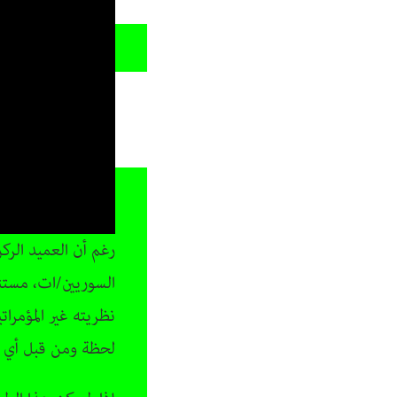
رغم أن العميد الرك
السوريين/ات، مستنك
لحظة ومن قبل أي 