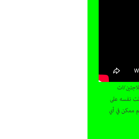
لاجئين/ات
وقت نفسه على
اح، تسليحهم ممكن في أي