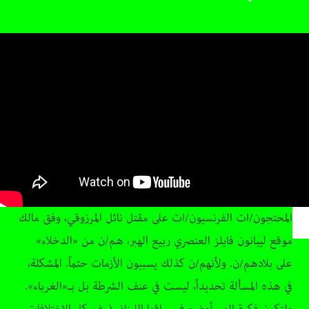
المحتجون/ات الفرنسيون/ات على مقتل نائل المرزوقي، وفق مالك
موقع ليبانون فايلز العنصري ربيع الهبر، هم/ن من «الدخلاء»
على بلادهم/ن. ولأنهم/ن كذلك يسببون الأزمات حتماً. المشكلة،
في هذه المسألة تحديداً، ليست في عنف الشرطة بل بـ«الغرباء».