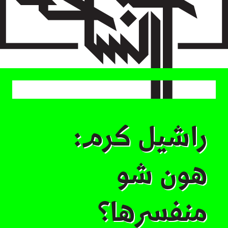
Skip
to
main
content
راشيل كرم:
هون شو
منفسرها؟