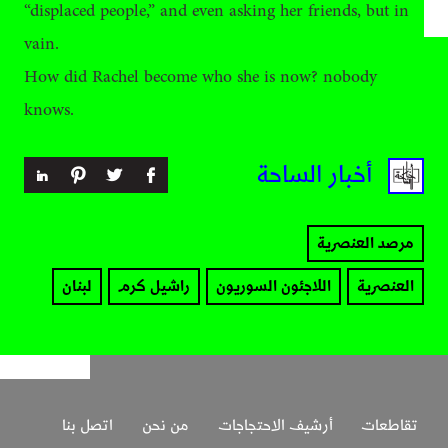
“displaced people,” and even asking her friends, but in
vain.
How did Rachel become who she is now? nobody
knows.
أخبار الساحة
مرصد العنصرية
العنصرية
اللاجئون السوريون
راشيل كرم
لبنان
تقاطعات
أرشيف الاحتجاجات
من نحن
اتصل بنا