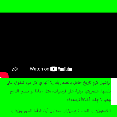
لراشيل كرم تاريخ حافل بالعنصرية، إلا أنها في كل مرة تتفوق على
نفسها. عنصريتها مبنية على فرضيات، مثل «ماذا لو تسلح النازح
وهو لا يملك أخلاقاً تردعه؟».
اللاجئون/ات الفلسطينيون/ات يحتلون أرضنا، أما السوريون/ات