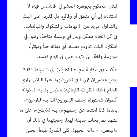
لبنان، محكوم بجوهره العشوائي. فالأساس فيه، لا
استناده إلى أي منطق أو وقائع، بل قدرته على البث
والتداول بمزيد من الاتهامات والشكوك والمبالغات،
في كل اتجاه ممكن وعبر أي وسيلة متاحة. وهو، في
ابتكاره آليات تدويم نفسه، أي بقائه حياً ومؤثراً،
ممارسة ولغة، لن يتردد حتى في اتهام نفسه.
هكذا، وفي مقابلة مع MTV بُثت في 2 شباط 2024،
رفض عنصريان تمرسا في تحريضهما، هما النائب رازي
الحاج (كتلة القوات اللبنانية) ورئيس بلدية الدكوانة
أنطوان شختورة، وصف السوريين/ات بـ«النازحين»،
بعدما كانا امتنعا عن وصفهم/ن بـ«اللاجئين»، على ما
تشهد تصريحات سابقة لهما. وحجتهما في ذلك أن
«البعض» – ذاك المجهول كلي القدرة طبعاً- يخبئ