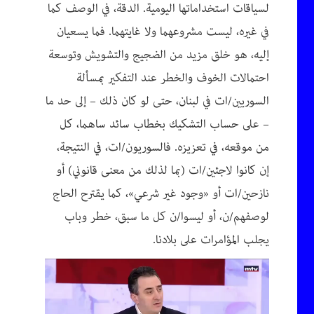
لسياقات استخداماتها اليومية. الدقة، في الوصف كما
في غيره، ليست مشروعهما ولا غايتهما. فما يسعيان
إليه، هو خلق مزيد من الضجيج والتشويش وتوسعة
احتمالات الخوف والخطر عند التفكير بمسألة
السوريين/ات في لبنان، حتى لو كان ذلك – إلى حد ما
– على حساب التشكيك بخطاب سائد ساهما، كل
من موقعه، في تعزيزه. فالسوريون/ات، في النتيجة،
إن كانوا لاجئين/ات (بما لذلك من معنى قانوني) أو
نازحين/ات أو «وجود غير شرعي»، كما يقترح الحاج
لوصفهم/ن، أو ليسوا/ن كل ما سبق، خطر وباب
يجلب المؤامرات على بلادنا.