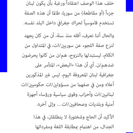
خلف هذا الوصف اعتقاداً ورغبة بأن يكون لبنان
جزءاً (أو مقاطعة) من سوريا، طالما أن هذه الصفة
تستخدم قاموسياً لحراك جغرافي داخل البلد نفسه.
والحال أننا نعرف، أقله منذ سنة، أن من كان يجهد
لنزع صفة اللجوء عن سوريين/ات، في المتداول من
الكلام، ليستبدلها بالنزوح، هم/ن من كانوا يحرضون
ضدهم/ن. أي أن هذا «البعض»، المتآمر على
جغرافية لبنان المعروفة اليوم، ليس غير المذكورين
أعلاه ومن في صفهما من مسؤولين/ات حكوميين/ات
لبنانيين/ات وأحزاب وقوى سياسية ورؤساء أجهزة
أمنية وبلديات وصحافيين/ات… وإلى آخره.
الأكيد أن الحاج وشختورة لا ينطلقان، في هذا
الجدال، من اهتمام بمطابقة اللغة ومفرداتها