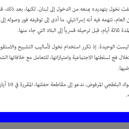
كتفت نخول بتهديده بمنعه من الدخول إلى لبنان. لكنها، بعد ذلك، قد
من العام، تتهمه فيه أنه إسرا/ئيلي. ما أدى إلى توقيفه فور وصوله إل
دة ثلاثة أيام، قبل ترحيله قسرياً إلى البلاد التي جاء منها.
يست الوحيدة. إذ تكرر استخدام نخول لأساليب التشبيح والاستقواء
ستغلال فج لسلطتها الاجتماعية وامتيازاتها، للتعامل مع خلافاتها الش
ضيها.
.