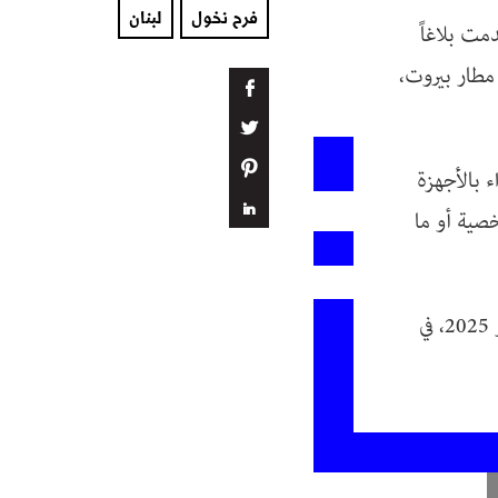
فرح نخول
لبنان
مت بلاغاً
ى مطار بيروت،
 بالأجهزة
خصية أو ما
أمام هذا السلوك البلطجي المرفوض، ندعو إلى مقاطعة حفلتها، المقررة في 10 أيار 2025، في