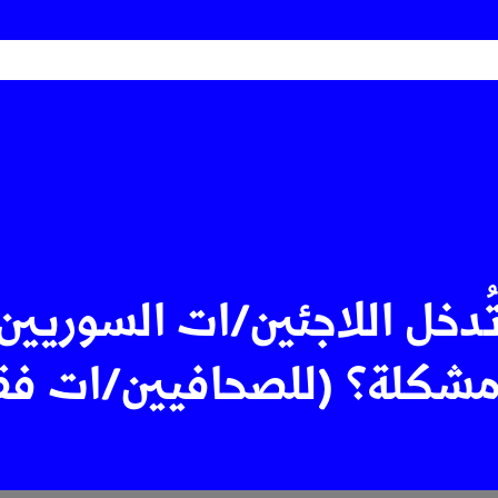
دخل اللاجئين/ات السوريين
مشكلة؟ (للصحافيين/ات ف