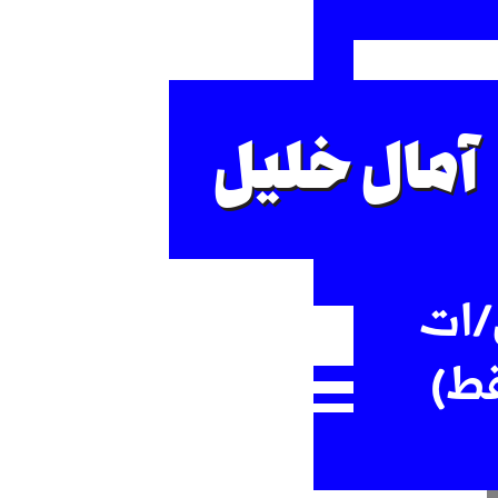
آمال خليل
/ات
قط)