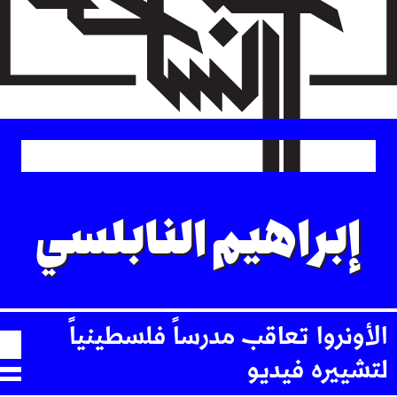
Skip
to
main
content
إبراهيم النابلسي
الأونروا تعاقب مدرساً فلسطينياً
لتشييره فيديو