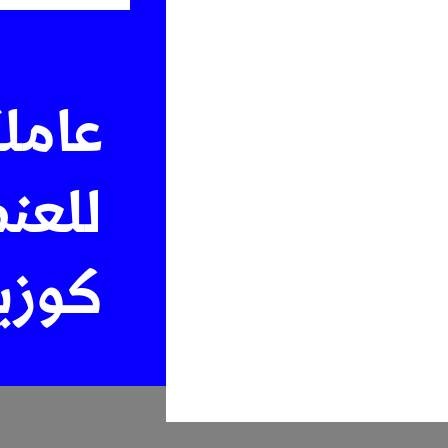
عامل
للعن
كوزي