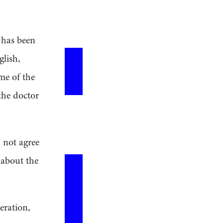
 has been
glish,
me of the
the doctor
 not agree
 about the
eration,