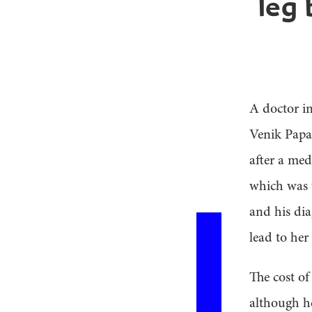
leg 
A doctor in
Venik Papak
after a med
which was w
and his dia
lead to her
The cost of
although he