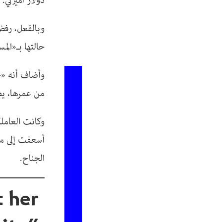
دولار أميركي.
وبالفعل، رفض 
حالتها بـ«الم
وأضاف أنه «حي
من عمرها، يص
وكانت العاملة
أسعفت إلى مس
الجناح.
t her