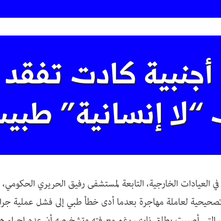
 أجنبية كادت تفقد 
“لا إنسانية” طبي
ي العيادات الخارجية، التابعة لمستشفى رفيق الحريري الحكومي، ف
تصحيحية لعاملة مهاجرة بعدما أدى خطأ طبي إلى فشل عملية جراح
 التي أصيبت بطلق ناري، رغم معرفته وتشخيصه أن عدم إجراء هذ