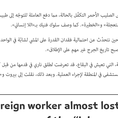
الصليب الأحمر التكفّل بالحالة، مما دفع العاملة للتوجّه إلى ط
ستعجلة» و«الخطيرة». كما وصف سلوك فنيك بـ«اللا إنساني».
ن نتحدّث عن احتمالية فقدان القدرة على المشي لشابّة في الواحد
بح تاريخ الجرح غير مهم على الإطلاق».
، التي تعيش في البقاع، قد تعرضت لطلق ناري في قدمها من قبل كف
تشفى في المنطقة لإجراء العملية. وبعد ذلك، نقلت إلى بيروت و«
reign worker almost los