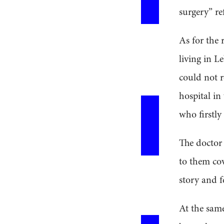
surgery” re
As for the 
living in L
could not 
hospital in
who firstly 
The doctor 
to them cov
story and fe
At the same