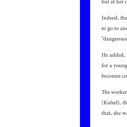
but at her 
Indeed, th
to go to an
“dangerous.
He added, “
for a youn
becomes com
The worker,
(Kafeel), t
that, she w