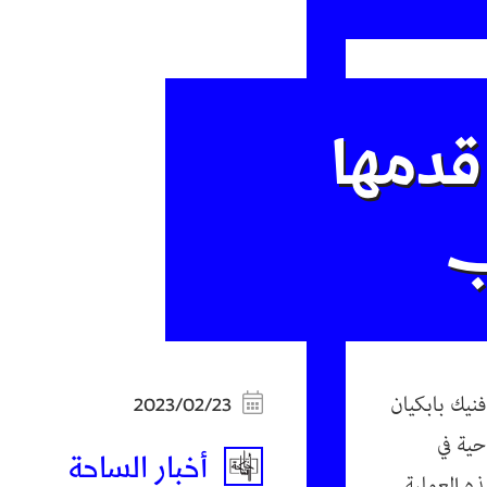
قدمها
ب
نيك بابكيان
2023/02/23
ية في
أخبار الساحة
ه العملية