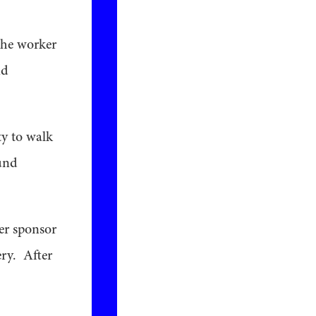
the worker
nd
ty to walk
ound
her sponsor
ery. After