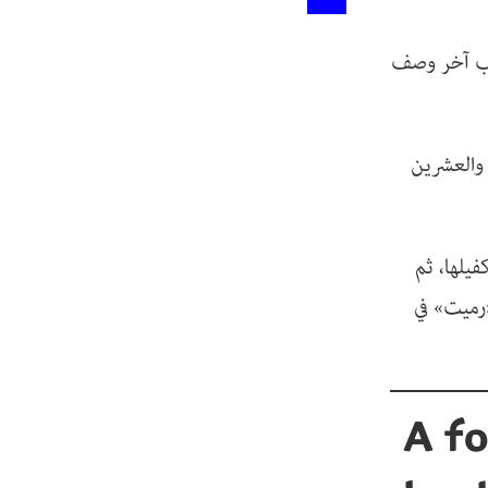
بيب آخر وصف
 والعشرين
يلها، ثم
رميت» في
A fo