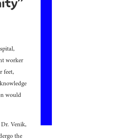
nity”
pital,
ant worker
 feet,
s knowledge
ion would
. Dr. Venik,
dergo the