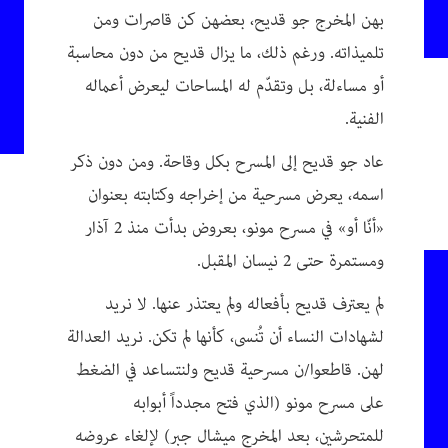
بهن المخرج جو قديح، بعضهن كن قاصرات ومن
تلميذاته. ورغم ذلك، ما يزال قديح من دون محاسبة
أو مساءلة، بل وتقدّم له المساحات ليعرض أعماله
الفنية.
عاد جو قديح إلى المسرح بكل وقاحة. ومن دون ذكر
اسمه، يعرض مسرحية من إخراجه وكتابته بعنوان
«أنّا أو» في مسرح مونو، بعروض بدأت منذ 2 آذار
ومستمرة حتى 2 نيسان المقبل.
لم يعترف قديح بأفعاله ولم يعتذر عنها. لا نريد
لشهادات النساء أن تُنسى، كأنها لم تكن. نريد العدالة
لهن. قاطعوا/ن مسرحية قديح ولنتساعد في الضغط
على مسرح مونو (الذي فتح مجدداً أبوابه
للمتحرشين، بعد المخرج ميشال جبر) لإلغاء عروضه