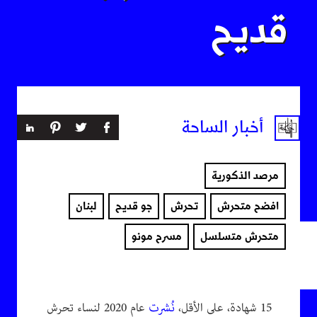
قديح
أخبار الساحة
مرصد الذكورية
افضح متحرش
تحرش
جو قديح
لبنان
متحرش متسلسل
مسرح مونو
15 شهادة، على الأقل،
نُشرت
عام 2020 لنساء تحرش