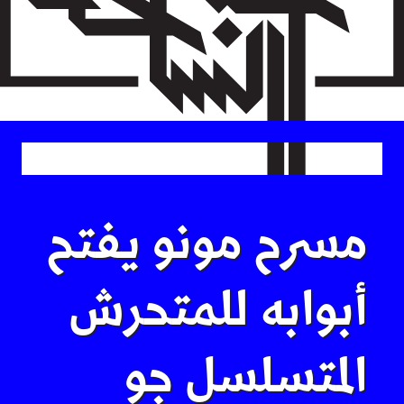
Skip
to
main
content
مسرح مونو يفتح
أبوابه للمتحرش
المتسلسل جو