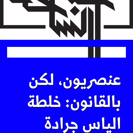
Skip
to
main
content
عنصريون، لكن
بالقانون: خلطة
الياس جرادة