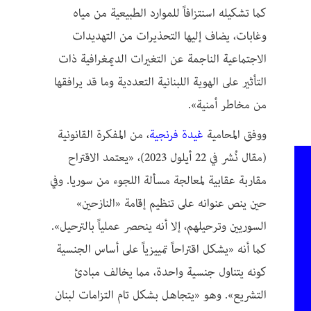
كما تشكيله اسنتزافاً للموارد الطبيعية من مياه
وغابات، يضاف إليها التحذيرات من التهديدات
الاجتماعية الناجمة عن التغيرات الديمغرافية ذات
التأثير على الهوية اللبنانية التعددية وما قد يرافقها
من مخاطر أمنية».
ووفق المحامية
غيدة فرنجية
، من المفكرة القانونية
(مقال نُشر في 22 أيلول 2023)، «يعتمد الاقتراح
مقاربة عقابية لمعالجة مسألة اللجوء من سوريا. وفي
حين ينص عنوانه على تنظيم إقامة «النازحين»
السوريين وترحيلهم، إلا أنه ينحصر عملياً بالترحيل».
كما أنه «يشكل اقتراحاً تمييزياً على أساس الجنسية
كونه يتناول جنسية واحدة، مما يخالف مبادئ
التشريع». وهو «يتجاهل بشكل تام التزامات لبنان