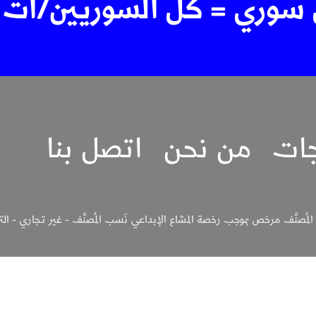
 سوري = كل السوريين/ات 
جات
من نحن
اتصل بنا
لمُصنَّف مرخص بموجب رخصة المشاع الإبداعي نَسب المُصنَّف - غير تجاري - الترخيص بالم