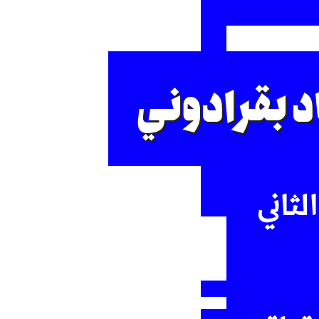
 بقرادوني
لثاني