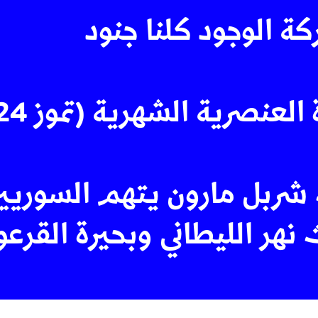
كة الوجود كلنا جنود
العنصرية الشهرية (تموز 2024)
 شربل مارون يتهم السوريي
 نهر الليطاني وبحيرة القرع
ن التيار ونداء من القوات: م