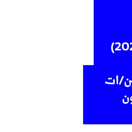
ن/ات
ون
منوع