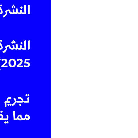
النشرة 
النشرة
2025)
تجريم 
مما ي