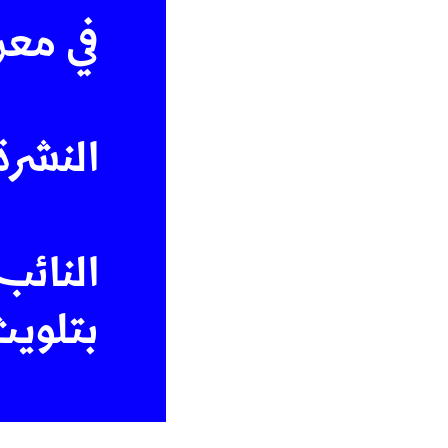
في معر
النشرة 
النائب
بتلويث
بيان م