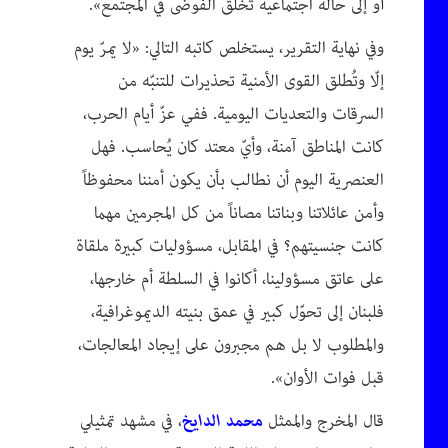
أو إلى حالة اجتماعية تخلق الفوضى في المجتمع».
وفي نهاية التقرير، يستخلص كاتبه التالي: «لا يمرّ يوم
إلّا وتُطلق القوى الأمنية تحذيرات للتنبّه من
السرقات والتعديات اليومية. ففي عزّ أيام الحرب،
كانت المناطق آمنة، وأيّ معتد كان يُحاسب. فهل
العنصرية اليوم أن نطالب بأن يكون أمننا محفوظاً
وأمن عائلاتنا وبناتنا مصاناً من كل المجرمين مهما
كانت جنسيتهم؟ في المقابل، مسؤوليات كبيرة ملقاة
على عاتق مسؤولينا، أكانوا في السلطة أم خارجها،
فلبنان إلى تحوّل كبير في عمق بنيته الديموغرافية،
والمطلوب لا بل هم مجبرون على إيجاد المعالجات،
قبل فوات الأوان».
قال المخرج والممثل
محمد الدايخ
، في مشهد تمثيلي