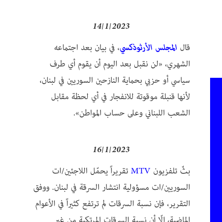
14/1/2023
قال
المجلس الأرثوذكسي
، في بيان بعد اجتماعه
الشهري، «لن نقبل بعد اليوم أن يقوم أي طرف
سياسي أو حزبي بحماية النازحين السوريين في لبنان،
لأنها قنبلة موقوتة للانفجار في أي لحظة مقابل
الشعب اللبناني وعلى حساب المواطن».
16/1/2023
بثّ تلفزيون
MTV
تقريراً يحمّل اللاجئين/ات
السوريين/ات مسؤولية انتشار السرقة في لبنان. ووفق
التقرير، فإن نسبة السرقات لم ترتفع كثيراً في الأعوام
الماضية، إلّا أن نسبة السرقات المرتكبة من غير