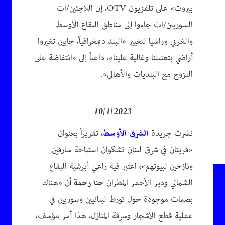
بيروت» على تلفزيون OTV، إن اللاجئين/ات
السوريين/ات جاءوا إلى مناطق البقاع الأوسط
والغربي وراشيا لتغيير «البلد ديمغرافياً، جايين تغيروا
أراضي بتعنيلنا وغالية علينا»، داعياً إلى «انتفاضة على
النزوح مع البلديات والأهالي».
10/1/2023
نشرت جريدة
الشرق الأوسط
،
تقريراً بعنوان
«قريتان في شرق لبنان تشكوان استباحة سارقين
ونازحين لبيوتهم»
،
اعتبر فيه راعي أبرشية البقاع
الشمالي ودير الأحمر المطران
حنا رحمة
أن «هناك
بصمات موجودة حول تورط لبنانيين وسوريين في
عملية قطع الأشجار وسرقة المنازل، هذا أمر مؤسف،