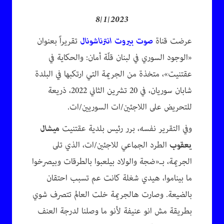
8/1/2023
عرضت قناة
صوت بيروت انترناشونال
تقريراً بعنوان
«الوجود السوري في لبنان قلّة أمان: والحكاية في
عقتنيت»، متخذة من الجريمة التي ارتكبها في البلدة
شابان سوريان، في 20 تشرين الثاني 2022، ذريعة
للتحريض على اللاجئين/ات السوريين/ات.
وفي التقرير نفسه، برر رئيس بلدية عقتنيت
ميشال
يعقوب
الطرد الجماعي للاجئين/ات، الذي تلى
الجريمة، بـ«ضجة والولاد بيلعبوا بالطرقات وبيصرخوا
ما بيناموا، هيدي شغلة كانت عم تسبب احتقان
بالضيعة. وصارت هالجريمة خلت العالم تتصرف شوي
بطريقة مش انو عنيفة لأنو ما وصلنا لدرجة العنف