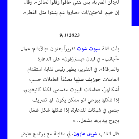
لنردلن الضربة، بس هني خافوا وفلوا لحالن». وقال
إن خيم اللاجئين/ات «صاروا عم ينبتوا متل الفطر».
9/1/2023
بثّت قناة
سبوت شوت
تقريراً بعنوان «بالأرقام: عمال
«أجانب» في لبنان «يسترزقون» على الدعارة
والسرقة!». في التقرير، يظهر رئيس نقابة استقدام
العاملات
جوزيف صليبا
مصنّفاً العاملات حسب
أشكالهنّ، «عاملات البيوت مقسمين لكذا كاتيغوري.
إذا شكلها بيوحي انو ممكن يكون الها تصريف
جنسي في شبكات للدعارة، إذا شكلها شكل شغل
بيروح بيدبرها بشغل…».
قال النائب
شربل مارون
،
في مقابلة مع برنامج «نبض