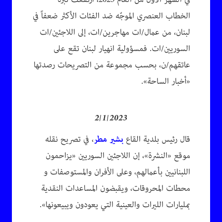
الخطاب العنصري الموجّه ضد الفئات الأكثر ضعفاً في
لبنان، من عمال/ات مهاجرين/ات، إلى اللاجئين/ات
السوريين/ات. فمسؤولية انهيار لبنان تقع على
عاتقهم/ن، بحسب مجموعة من التصريحات رصدتها
«أخبار الساحة».
2/1/2023
قال رئيس بلدية القاع
بشير مطر
، في تصريح نقله
موقع «النشرة»، إن اللاجئين السوريين «يزاحمون
اللبنانيين بأعمالهم، وعلى الأفران والمستوصفات و​
محطات المحروقات​، ويقبضون المساعدات النقدية
بمليارات الليرات والعينية التي يعودون ويبيعونها».