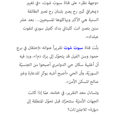
«وجهة نظر» على قناة سبوت شوت،
«في تغيير
ديمغرافي كبير رح يصير بلبنان رح تصير الطائفة
السنية هي الأكبر وبياكلوها المسيحيين… بعد عشر
سنين بتصير انت كلبناني بدك كفيل سوري لتفوت
عبلدك».
بثّت قناة
سبوت شوت
تقريراً عنوانه
«
إحتقان في برج
حمود وسن الفيل قد يتحوّل إلى برك دم!»، ورد فيه
أن أغلبية سكان حي الدوامري أصبحوا من الجنسيّة
السوريّة، وأن الحي «أصبح أشبه بوكرٍ للدعارة وغير
صالح للسكن الآمن».
وتساءل معد التقرير، في ختامه، عمّا إذا كانت
الجهات الأمنيّة ستتحرّك قبل تحوّل المنطقة إلى
«بؤرة» للاجئين/ات؟