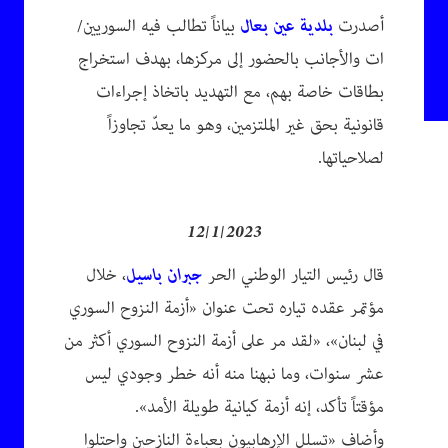
أصدرت
بلدية عين بعال
بياناً تطالب فيه السوريين/
ات والأجانب بالحضور إلى مركزها، بهدف استخراج
بطاقات خاصة بهم، مع التهديد باتخاذ إجراءات
قانونية بحق غير الملتزمين، وهو ما يعدّ تجاوزاً
لصلاحياتها.
12/1/2023
قال رئيس التيار الوطني الحر
جبران باسيل
، خلال
مؤتمر عقده تياره تحت عنوان «أزمة النزوح السوري
في لبنان»، «لقد مر على أزمة النزوح السوري أكثر من
عشر سنوات، وما نبهنا منه أنه خطر وجودي ليس
مؤقتاً تأكد، إنه أزمة كيانية طويلة الأمد».
وأضاف «تسلل الإرهابيون بعباءة النازحين واحتلوا