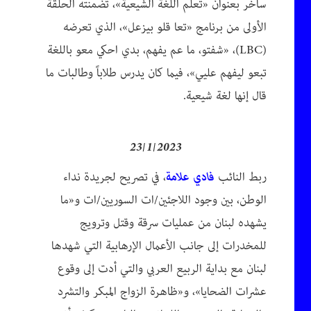
ساخر بعنوان «تعلم اللغة الشيعية»، تضمنته الحلقة
الأولى من برنامج «تعا قلو بيزعل»، الذي تعرضه
(LBC)، «شفتو، ما عم يفهم، بدي احكي معو باللغة
تبعو ليفهم عليي»، فيما كان يدرس طلاباً وطالبات ما
قال إنها لغة شيعية.
23/1/2023
ربط النائب
فادي علامة
، في تصريح لجريدة نداء
الوطن، بين وجود اللاجئين/ات السوريين/ات و«ما
يشهده لبنان من عمليات سرقة وقتل وترويج
للمخدرات إلى جانب الأعمال الإرهابية التي شهدها
لبنان مع بداية الربيع العربي والتي أدت إلى وقوع
عشرات الضحايا»، و«ظاهرة الزواج المبكر والتشرد