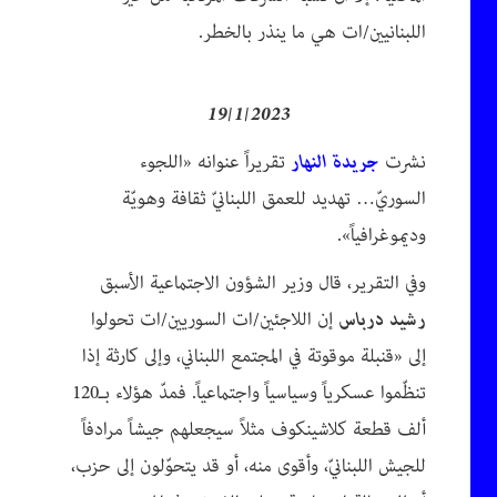
اللبنانيين/ات هي ما ينذر بالخطر.
19/1/2023
نشرت
جريدة النهار
تقريراً عنوانه «اللجوء
السوريّ… تهديد للعمق اللبنانيّ ثقافة وهويّة
وديموغرافياً».
وفي التقرير، قال وزير الشؤون الاجتماعية الأسبق
رشيد درباس
إن اللاجئين/ات السوريين/ات تحولوا
إلى «قنبلة موقوتة في المجتمع اللبناني، وإلى كارثة إذا
تنظّموا عسكرياً وسياسياً واجتماعياً. فمدّ هؤلاء بـ120
ألف قطعة كلاشينكوف مثلاً سيجعلهم جيشاً مرادفاً
للجيش اللبنانيّ، وأقوى منه، أو قد يتحوّلون إلى حزب،