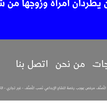
يطردان امرأة وزوجها من 
جات
من نحن
اتصل بنا
لمُصنَّف مرخص بموجب رخصة المشاع الإبداعي نَسب المُصنَّف - غير تجاري - الترخيص بالم