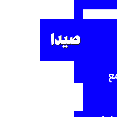
صيدا
مع