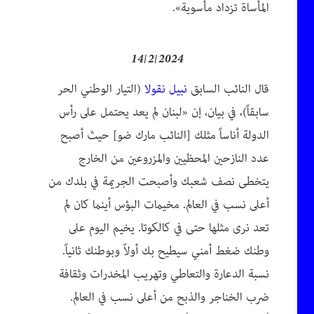
المأساة تزداد مأسوية».
14/2/2024
قال النائب السابق
نبيل نقولا
(التيار الوطني الحر
سابقاً)، في بيان، إن «لبنان لم يعد يحتمل على رأس
الدولة أناساً مثلك [النائب مارك ضو] حيث أصبح
عدد النازحين المحظيين والمزروعين من الخارج
يتخطى نصف شعبك وأصبحت الجريمة في بلدك من
أعلى نسب في العالم. مخيمات البؤس أينما كان لم
تعد نرى مثلها حتى في كالكوتا. يخيم اليوم على
وطنك ضغط أمني سيطيح بك أولاً وبوطنك ثانياً.
نسبة الدعارة والتعاطي وتهريب المخدرات وثقافة
ضرب الخناجر والذبح من أعلى نسب في العالم.