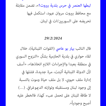
لبطها العنصر في حرس بلدية بيروت؟
»، تضمن مقابلة
مع محافظ بيروت مروان عبود، استكمل فيها
تحريضه على السوريين/ات في لبنان.
29/2/2024
قال النائب
بيار بو عاصي
(القوات اللبنانية)، خلال
لقاء حواري في بلدية الحازمية بشأن «النزوح السوري
في منطقة بعبدا والإجراءات اللازم اتخاذها»، «آسف
لأن الدولة اللبنانية أثبتت، مرة جديدة، فشلها في
إدارة ملف حيوي، لا بل ملف حياة وموت بالنسبة
إلى وجود لبنان ومستقبله وتوازنه الديموغرافي. (…)
لا طاقة للبنان على تحمل عبء كهذا، فالخطر عليه
أصبح وجودياً».