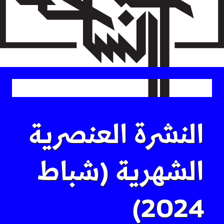
Skip
to
main
content
النشرة العنصرية
الشهرية (شباط
2024)