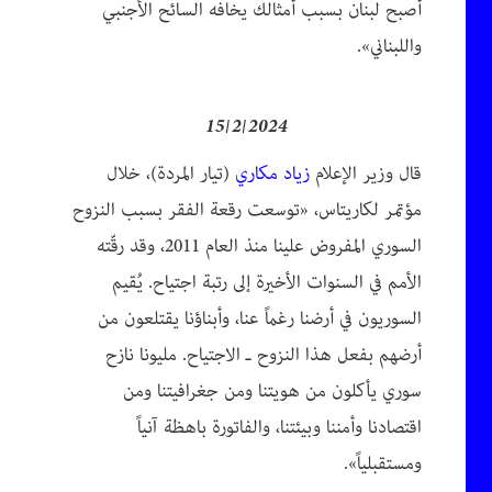
أصبح لبنان بسبب أمثالك يخافه السائح الأجنبي
واللبناني».
15/2/2024
قال وزير الإعلام
زياد مكاري
(تيار المردة)، خلال
مؤتمر لكاريتاس، «توسعت رقعة الفقر بسبب النزوح
السوري المفروض علينا منذ العام 2011، وقد رقّته
الأمم في السنوات الأخيرة إلى رتبة اجتياح. يُقيم
السوريون في أرضنا رغماً عنا، وأبناؤنا يقتلعون من
أرضهم بفعل هذا النزوح ـ الاجتياح. مليونا نازح
سوري يأكلون من هويتنا ومن جغرافيتنا ومن
اقتصادنا وأمننا وبيئتنا، والفاتورة باهظة آنياً
ومستقبلياً».