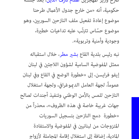
صرح وزير المهجرين
عصام شرف الدين
، بعد جلسة
حكومية، أنه «من خارج جدول الأعمال طرحنا
موضوع إعادة تفعيل ملف النازحين السوريين، وهو
موضوع حسّاس تترتّب عليه تداعيات خطيرة،
وجودية وأمنية وتربوية».
نبه رئيس بلدية القاع
بشير مطر
، خلال استقباله
ممثل المفوضية السامية لشؤون اللاجئين في لبنان
إيفو فرايسن، إلى «خطورة الوضع في القاع وفي لبنان
عموماً، لجهة العامل الديموغرافي، ولجهة استغلال
النازحين للمس بالأمن الوطني وتنفيذ أجندات لصالح
جهات غريبة خاصة في هذه الظروف»، محذراً من
«خطورة دمج النازحين بتسجيل السوريات
المتزوجات من لبنانيين في المفوضية والاستفادة
المادية، إضافة إلى استغلال إقامة المجاملة لأزواج