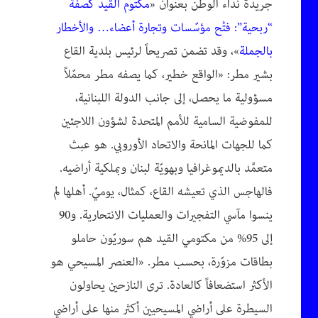
جريدة نداء الوطن بعنوان «
مكتوم القيد كصفة
“ربحية”: فتْح مؤسّسات وتجارة أعضاء… والأخطار
بالجملة
»، وقد تضمن تصريحاً لرئيس بلدية القاع
بشير مطر: «الواقع خطير، كما يصفه مطر محمّلاً
مسؤولية ما يحصل، إلى جانب الدولة اللبنانية،
للمفوضية السامية للأمم المتحدة لشؤون اللاجئين
كما للجهات المانحة والاتحاد الأوروبي. هو عبث
متعمَّد بالديموغرافيا وبهويّة لبنان وبملكية أراضيه.
فالهاجس الذي تعيشه القاع، كمثال، يوميّ. أهلها لم
ينسوا مآسي التفجيرات والعمليات الانتحارية. و90
إلى 95% من مكتومي القيد هم سوريّون حاملو
بطاقات مزوّرة، بحسب مطر. «العنصر المسيحي هو
الأكثر استضعافاً كالعادة. ترى النازحين يحاولون
السيطرة على أراضي المسيحيين أكثر منها على أراضي