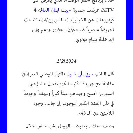
خلال برنامج «صار الوقت»، الذي يعرض على
MTV، عرضت جمعية «
بيت لبنان العالم
» 4
فيديوهات عن اللاجئين/ات السوريين/ات، تضمنت
تحريضاً عنصرياً ضدهم/ن، بحضور ودعم وزير
الداخلية بسام مولوي.
2/2/2024
قال النائب
سيزار أبي خليل
(التيار الوطني الحر)، في
مقابلة مع جريدة الأنباء الكويتية، إن «النازحين
السوريين أصبح وجودهم عبئاً كبيراً ومهدداً وجودياً
في ظل العدد الكبير الموجود، إلى جانب وجود
اللاجئين من الـ 48».
وصف محافظ بعلبك – الهرمل بشير خضر، خلال