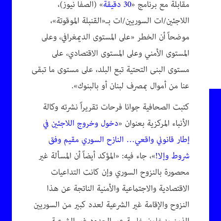
مقابلة مع برنامج «
30 دقيقة
» (الصفا نيوز)،
اللاجئين/ات السوريين/ات بـ«القنبلة الموقوتة»،
موضحاً أن الخطر «على المستوى الديمغرافي، وعلى
المستوى الأمني وعلى المستوى الاقتصادي، على
مستوى البنى التحتية تبع البلد، على مستوى ما تبقى
عنا من أموال بمصرف لبنان أو بالبنوك».
كتبت الصحافية جوانا فرحات تقريراً نشرته وكالة
الأنباء المركزية بعنوان «
دخول وخروج اللاجئين في
إطار قانوني واقعي… النازح السوري مقيم وفق
شروط وإلا!
»، جاء فيه: «المؤكد أيضاً أن المسألة غير
محصورة بالنزوح السوري وإن كانت التداعيات
الاقتصادية والاجتماعية والأمنية الناتجة عن هذا
النزوح والإقامة غير الشرعية لعدد كبير من السوريين