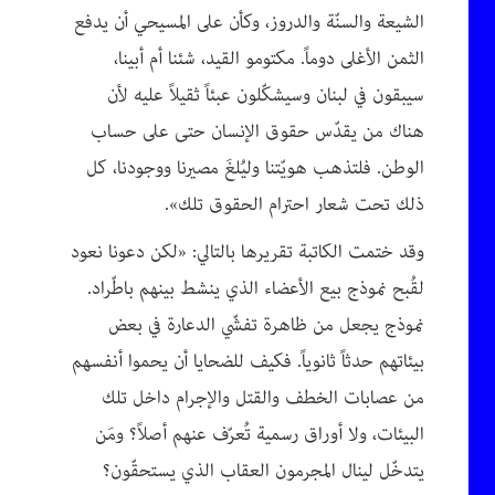
الشيعة والسنّة والدروز، وكأن على المسيحي أن يدفع
الثمن الأغلى دوماً. مكتومو القيد، شئنا أم أبينا،
سيبقون في لبنان وسيشكّلون عبئاً ثقيلاً عليه لأن
هناك من يقدّس حقوق الإنسان حتى على حساب
الوطن. فلتذهب هويّتنا وليُلغَ مصيرنا ووجودنا، كل
ذلك تحت شعار احترام الحقوق تلك».
وقد ختمت الكاتبة تقريرها بالتالي: «لكن دعونا نعود
لقُبح نموذج بيع الأعضاء الذي ينشط بينهم باطّراد.
نموذج يجعل من ظاهرة تفشّي الدعارة في بعض
بيئاتهم حدثاً ثانوياً. فكيف للضحايا أن يحموا أنفسهم
من عصابات الخطف والقتل والإجرام داخل تلك
البيئات، ولا أوراق رسمية تُعرّف عنهم أصلاً؟ ومَن
يتدخّل لينال المجرمون العقاب الذي يستحقّون؟