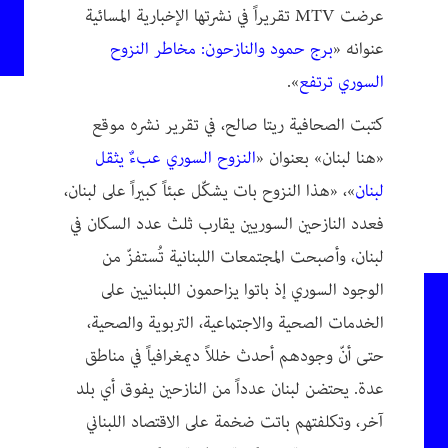
عرضت MTV تقريراً في نشرتها الإخبارية المسائية
عنوانه «
برج حمود والنازحون: مخاطر النزوح
السوري ترتفع
».
كتبت الصحافية ريتا صالح، في تقرير نشره موقع
«هنا لبنان» بعنوان «
النزوح السوري عبءٌ يثقل
لبنان
»، «هذا النزوح بات يشكّل عبئاً كبيراً على لبنان،
فعدد النازحين السوريين يقارب ثلث عدد السكان في
لبنان، وأصبحت المجتمعات اللبنانية تُستفزّ من
الوجود السوري إذ باتوا يزاحمون اللبنانيين على
الخدمات الصحية والاجتماعية، التربوية والصحية،
حتى أنّ وجودهم أحدث خللاً ديمغرافياً في مناطق
عدة. يحتضن لبنان عدداً من النازحين يفوق أي بلد
آخر، وتكلفتهم باتت ضخمة على الاقتصاد اللبناني