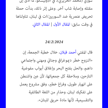
سوري (محمد الحريري)، في الأونيسكو، ما أدى إلى
مقتله وإصابة شاب آخر. وعلى إثر ذلك، بدأت حملة
تحريض عنصرية ضد السوريين/ات في لبنان، تناولناها
في وقت سابق:
المقال الأول
|
المقال الثاني
.
24/2/2024
قال المفتي
أحمد قبلان
، خلال خطبة الجمعة، إن
«النزوح خطر ديموغرافي وجنائي ومهني واجتماعي
داهم، والحل بفتح البحر وإغلاق أبواب مفوضية
النازحين، وملاحقة كل جمعياتها، لأن عين واشنطن
على انهيار طويل، وفراغ خطير، وفق مشروع يعمل
على تفكيك لبنان، وحذارِ من اللغة الطائفية
والتقسيمية، لأنها مادة حريق للبنان».