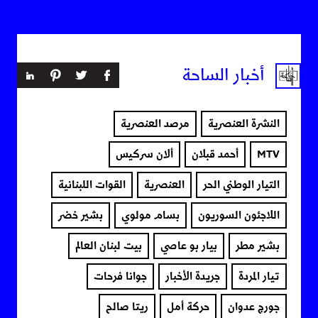
أخبار الساحة
النشرة العنصرية
مرصد العنصرية
MTV
أحمد قبلان
ألان سركيس
التيار الوطني الحر
العنصرية
القوات اللبنانية
اللاجئون السوريون
بسام مولوي
بشير خضر
بشير مطر
بيار بو عاصي
بيت لبنان العالم
تيار المردة
جريدة الأخبار
جوانا فرحات
جورج عدوان
حركة أمل
ريتا صالح