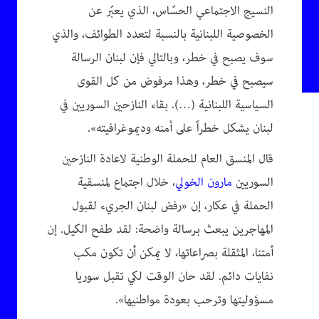
النسيج الاجتماعي الحسّاس، الذي يعبّر عن
الخصوصية اللبنانية بالنسبة لتعدد الطوائف، والذي
سوف يصبح في خطر، وبالتالي فإن لبنان الرسالة
سيصبح في خطر، وهذا مرفوض من كل القوى
السياسية اللبنانية (…). بقاء النازحين السوريين في
لبنان يشكل خطراً على أمنه وديموغرافيته».
قال المنسق العام للحملة الوطنية لاعادة النازحين
السوريين
مارون الخولي
، خلال اجتماع لمنسقية
الحملة في عكار، إن «رفض لبنان الجريء لقبول
المهاجرين يبعث برسالة واضحة: لقد طفح الكيل. إن
أمتنا، المثقلة بصراعاتها، لا يمكن أن تكون مكب
نفايات دائم. لقد حان الوقت لكي تقبل سوريا
مسؤوليتها وترحب بعودة مواطنيها».